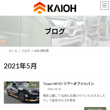
コ
ナ
ン
ビ
テ
ゲ
ン
ー
ツ
シ
へ
ョ
ブログ
ス
ン
キ
に
ッ
移
プ
動
ホーム
ブログ
2021年5月
2021年5月
Team UKYO ツアーオブジャパン
blog
2021-05-31
橋本公園にて 社長も応援させていただきました
そして皆央のロゴを発見