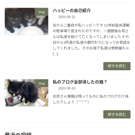
ハッピーの自己紹介
blog
2023-09-22
左から二番目が私ハッピーです 12年前皆央運輸
の駐車場で産まれたのですが、一週間後お母さ
んは私達を助けて亡くなってしまいました その
日からS所長が私達の親代わりになってお世話を
してくれました。 そのお陰で私達は野良猫ちゃ
[…]
続きを読む
私のブログ全部消したの誰？
blog
2023-09-20
右京さん情報は残ってるのに私のブログだけ消
したでしょう（︶^︶）
続きを読む