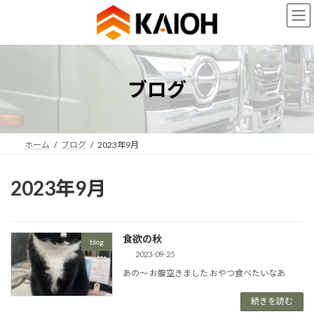
コ
ナ
ン
ビ
テ
ゲ
ン
ー
ツ
シ
へ
ョ
ブログ
ス
ン
キ
に
ッ
移
プ
動
ホーム
ブログ
2023年9月
2023年9月
食欲の秋
blog
2023-09-25
あの～ お腹空きました おやつ食べたいなあ
続きを読む