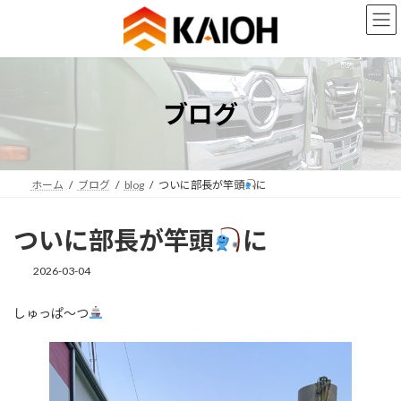
コ
ナ
ン
ビ
テ
ゲ
ン
ー
ツ
シ
へ
ョ
ブログ
ス
ン
キ
に
ッ
移
プ
動
ホーム
ブログ
blog
ついに部長が竿頭
に
ついに部長が竿頭
に
2026-03-04
しゅっぱ～つ